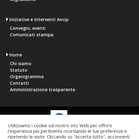
Iniziative e interventi Ancip
Convegni, eventi
Comunicati stampa
Home
Chi siamo
Statuto
Organigramma
Contatti
Amministrazione trasparente
Utilizziamo i cookie sul nostro sito Web per offrirti
l'esperienza più pertinente ricordando le tue preferenze e
Via Aterno, 6, 00198 Roma
tel:
06 4450059
ripetendo le visite. Cliccando su "Accetta tutto", acconsenti
mail:
segreteria@ancip.it
piva: 96250460589