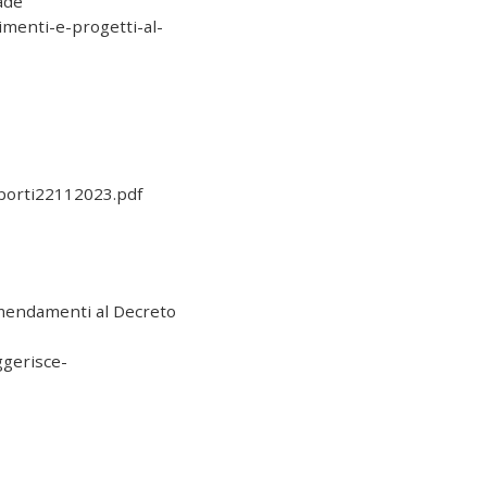
rade
imenti-e-progetti-al-
soporti22112023.pdf
mendamenti al Decreto
gerisce-