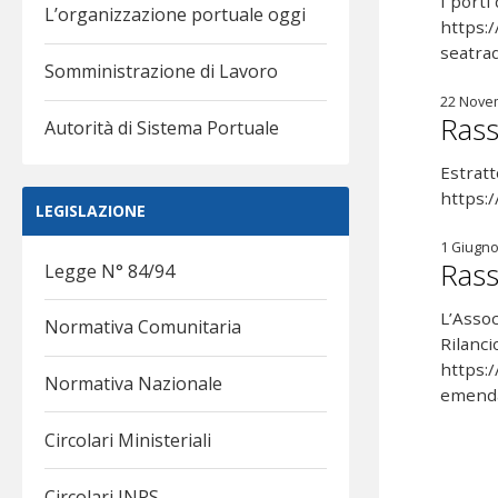
I porti
L’organizzazione portuale oggi
https:/
seatr
Somministrazione di Lavoro
22 Nove
Rass
Autorità di Sistema Portuale
Estrat
https:
LEGISLAZIONE
1 Giugno
Rass
Legge N° 84/94
L’Asso
Normativa Comunitaria
Rilanci
https:
Normativa Nazionale
emenda
Circolari Ministeriali
Circolari INPS