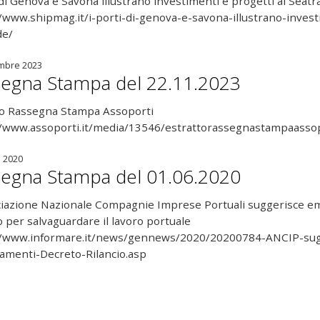
 di Genova e Savona illustrano investimenti e progetti al Seat
/www.shipmag.it/i-porti-di-genova-e-savona-illustrano-invest
ade/
mbre 2023
egna Stampa del 22.11.2023
to Rassegna Stampa Assoporti
//www.assoporti.it/media/13546/estrattorassegnastampaas
 2020
egna Stampa del 01.06.2020
ciazione Nazionale Compagnie Imprese Portuali suggerisce e
o per salvaguardare il lavoro portuale
//www.informare.it/news/gennews/2020/20200784-ANCIP-sug
menti-Decreto-Rilancio.asp