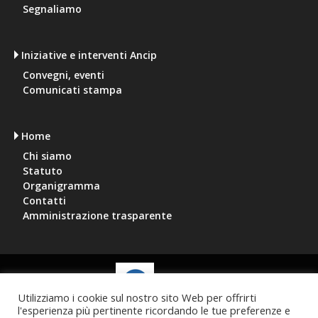
Segnaliamo
Iniziative e interventi Ancip
Convegni, eventi
Comunicati stampa
Home
Chi siamo
Statuto
Organigramma
Contatti
Amministrazione trasparente
Utilizziamo i cookie sul nostro sito Web per offrirti
l'esperienza più pertinente ricordando le tue preferenze e
Via Aterno, 6, 00198 Roma
tel:
06 4450059